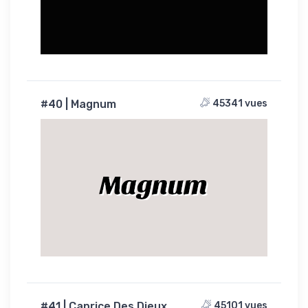
#40 | Magnum
45341 vues
Magnum
#41 | Caprice Des Dieux
45101 vues