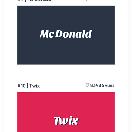
Mc Donald
#10 | Twix
83986 vues
Twix