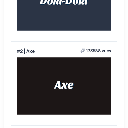
Doki-Doki
#2 | Axe
173588 vues
Axe