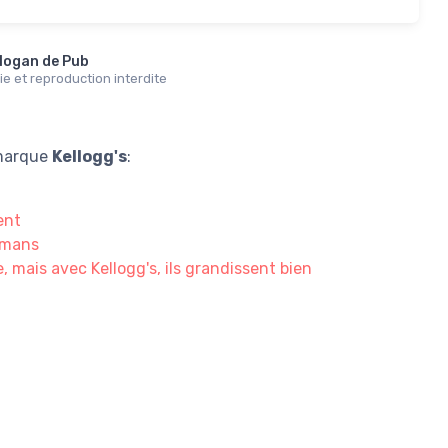
logan de Pub
e et reproduction interdite
 marque
Kellogg's
:
ent
amans
, mais avec Kellogg's, ils grandissent bien