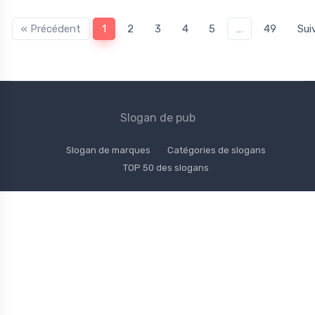
« Précédent
1
2
3
4
5
…
49
Sui
Slogan de pub
Slogan de marques
Catégories de slogans
TOP 50 des slogans