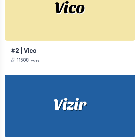
Vico
#2 | Vico
11588
vues
Vizir