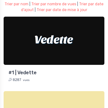
Trier par nom
|
Trier par nombre de vues
|
Trier par date
d'ajout
|
Trier par date de mise à jour
Vedette
#1 | Vedette
8287
vues