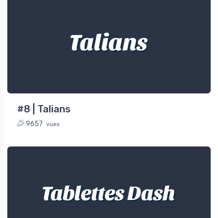
Talians
#8 | Talians
9657
vues
Tablettes Dash