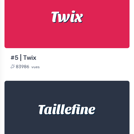
Twix
#5 | Twix
83986
vues
Taillefine