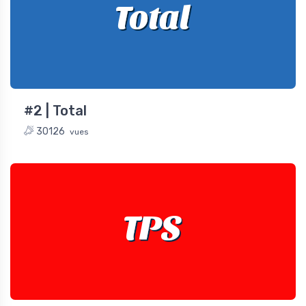
Total
#2 | Total
30126
vues
TPS