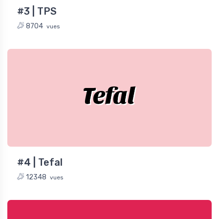
#3 | TPS
8704
vues
Tefal
#4 | Tefal
12348
vues