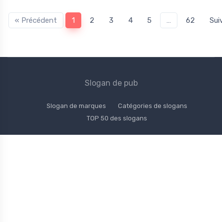
« Précédent
1
2
3
4
5
…
62
Sui
Slogan de pub
Slogan de marques
Catégories de slogans
TOP 50 des slogans