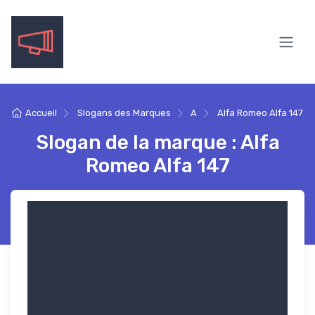
Accueil
Slogans des Marques
A
Alfa Romeo Alfa 147
Slogan de la marque : Alfa
Romeo Alfa 147