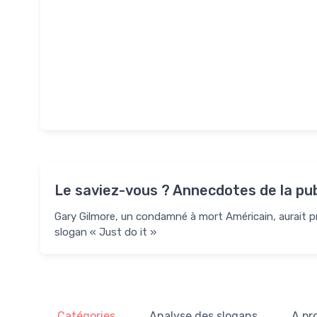
Le saviez-vous ? Annecdotes de la pub
Gary Gilmore, un condamné à mort Américain, aurait pr
slogan « Just do it »
Catégories
Analyse des slogans
A pr