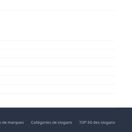
n de marques
Catégories de slogans
TOP 50 des slogans