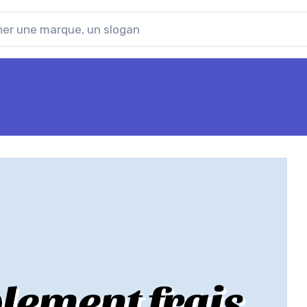
s
blement frais