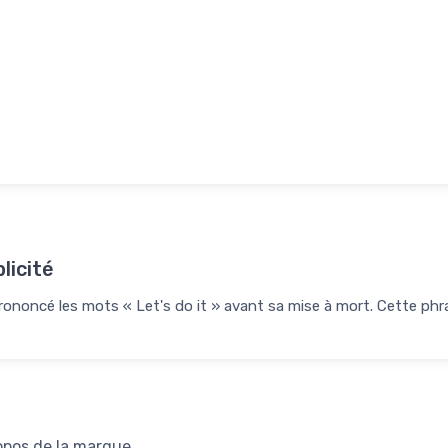
licité
ononcé les mots « Let's do it » avant sa mise à mort. Cette phras
opos de la marque