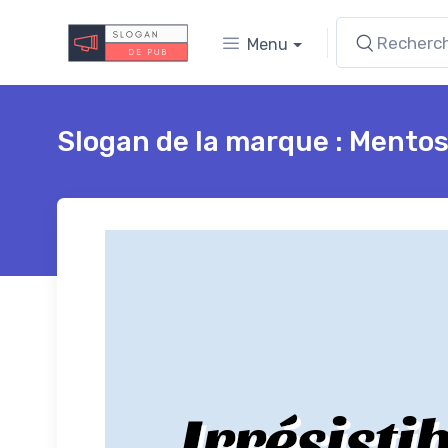
Menu
Slogan de la marque : Mento
Irrésisti