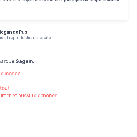
logan de Pub
e et reproduction interdite
 marque
Sagem
:
s le monde
 tout
 surfer et aussi téléphoner