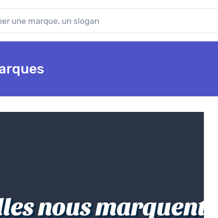
marques
lles nous marquent