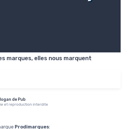
es marques, elles nous marquent
logan de Pub
e et reproduction interdite
 marque
Prodimarques
: