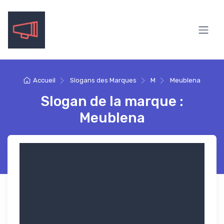
Accueil
Slogans des Marques
M
Meublena
Slogan de la marque :
Meublena