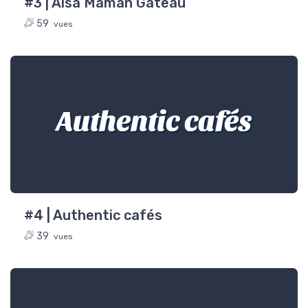
#3 | Alsa Maman Gâteau
59
vues
Authentic cafés
#4 | Authentic cafés
39
vues