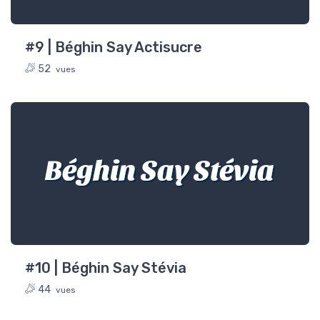
#9 | Béghin Say Actisucre
52
vues
Béghin Say Stévia
#10 | Béghin Say Stévia
44
vues