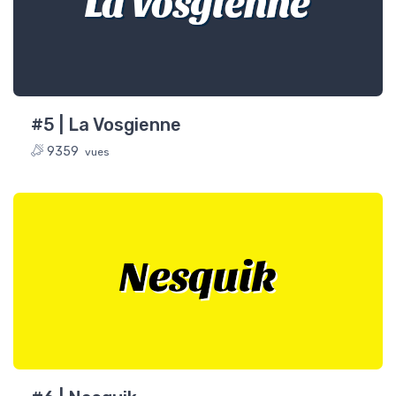
La Vosgienne
#5 | La Vosgienne
9359
vues
Nesquik