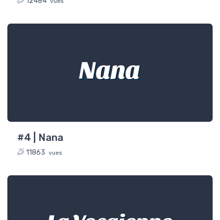
12484
vues
Nana
#4 | Nana
11863
vues