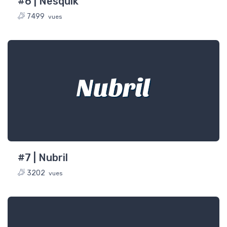
#6 | Nesquik
7499
vues
Nubril
#7 | Nubril
3202
vues